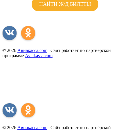
НАЙТИ Ж/Д БИЛЕТЫ
Присоединяйся к нам соц. сетях
© 2026
Авиакасса.com
| Сайт работает по партнёрской
программе
Aviakassa.com
Сервис поиска авиабилетов предоставляется бесплатно.
Информация, предоставленная на сайте, применяется исключительно в информационных
целях и характерах в каких-либо условиях не является публичной офертой,
принимаемой положениями статьи 437 ГК РФ.
Присоединяйся к нам соц. сетях
© 2026
Авиакасса.com
| Сайт работает по партнёрской