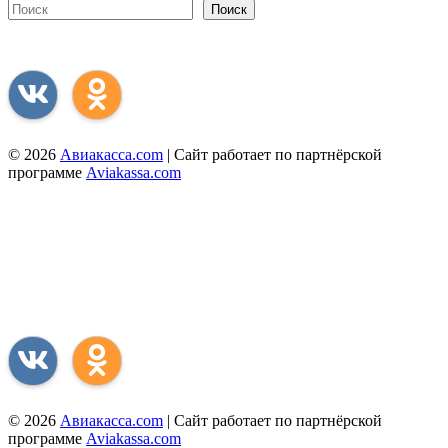
Поиск
Присоединяйся к нам соц. сетях
© 2026
Авиакасса.com
| Сайт работает по партнёрской
программе
Aviakassa.com
Сервис поиска авиабилетов предоставляется бесплатно.
Информация, предоставленная на сайте, применяется исключительно в информационных
целях и характерах в каких-либо условиях не является публичной офертой,
принимаемой положениями статьи 437 ГК РФ.
Присоединяйся к нам соц. сетях
© 2026
Авиакасса.com
| Сайт работает по партнёрской
программе
Aviakassa.com