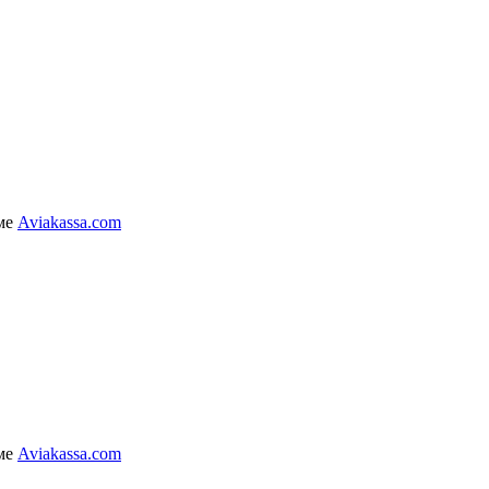
мме
Aviakassa.com
елях и характерах в каких-либо условиях не является публичной офертой, принимаемой по
мме
Aviakassa.com