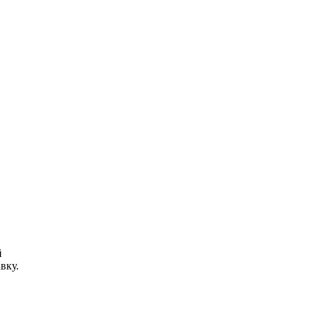
й
вку.