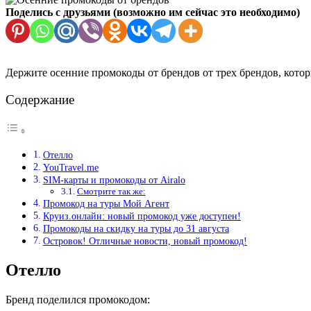
Поделись с друзьями (возможно им сейчас это необходимо)
Держите осенние промокоды от брендов от трех брендов, котор
Содержание
Отелло
YouTravel.me
SIM-карты и промокоды от Airalo
Смотрите так же:
Промокод на туры Мой Агент
Круиз.онлайн: новый промокод уже доступен!
Промокоды на скидку на туры до 31 августа
Островок! Отличные новости, новый промокод!
Отелло
Бренд поделился промокодом: